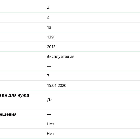
4
4
13
139
2013
Эксплуатация
—
7
15.01.2020
езде для нужд
Да
мещения
—
Нет
Нет