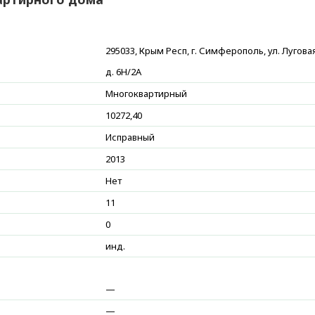
295033, Крым Респ, г. Симферополь, ул. Луговая
д. 6Н/2А
Многоквартирный
10272,40
Исправный
2013
Нет
11
0
инд.
—
—