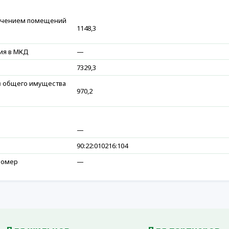
ючением помещений
1148,3
ия в МКД
—
7329,3
в общего имущества
970,2
—
90:22:010216:104
номер
—