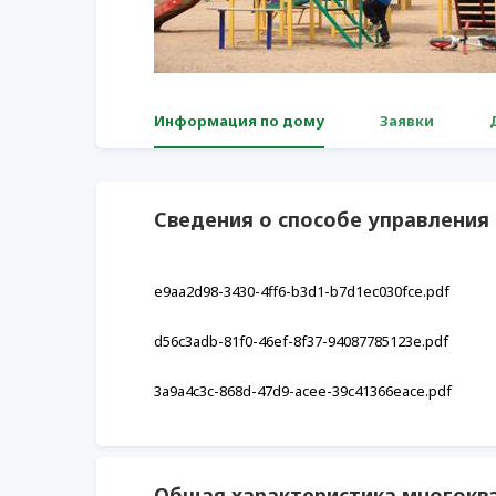
Информация по дому
Заявки
Сведения о способе управлени
e9aa2d98-3430-4ff6-b3d1-b7d1ec030fce.pdf
d56c3adb-81f0-46ef-8f37-94087785123e.pdf
3a9a4c3c-868d-47d9-acee-39c41366eace.pdf
Общая характеристика многокв